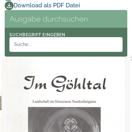
Download als PDF Datei
Ausgabe durchsuchen
SUCHBEGRIFF EINGEBEN
I Gö hltal Landschaft im Grenzraum Nordostbelgiens FE | €)
A