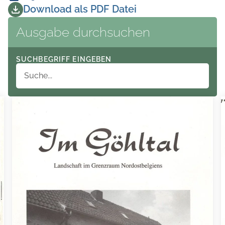
Download als PDF Datei
Ausgabe durchsuchen
SUCHBEGRIFF EINGEBEN
A S Shltal Landschaft im Grenzraum Nordostbelgiens % N
y