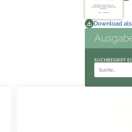
Download als
Ausgab
SUCHBEGRIFF E
te die Besonderheiten der Geologie und Architektur (Feuerstein)
 HE er a Gen & Ba x ES De = 4 SE 7ER Sr ES 8 A JM ME. BA n IM = 