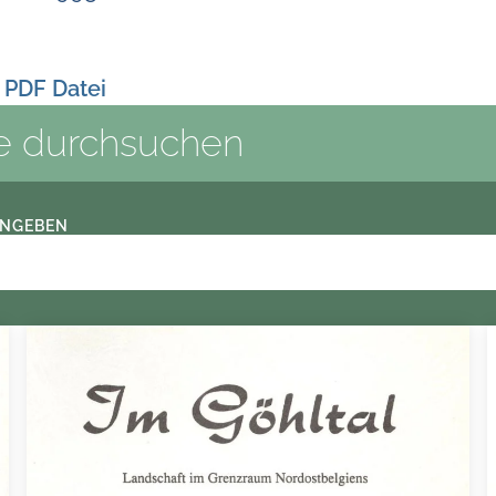
 PDF Datei
e durchsuchen
INGEBEN
 und wußte über die Landwirtschaft genau so kenntnisreich zu e
HE Ze e a c Es % E A ZA x N 4 TS A . 3 EEE TA C “RE KE | ‚MEER 
I S Shltal Landschaft im Grenzraum Nordostbelgiens =. n