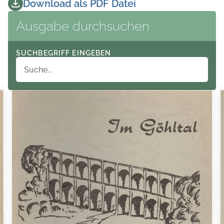
Download als PDF Datei
Ausgabe durchsuchen
SUCHBEGRIFF EINGEBEN
Im Söhltal (Kar Sa f A All Sb hald A EEE A ne JÜA ad PA .. N 